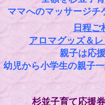
ママへのマッサージチ
日程ご
アロマグッズ＆レ
親子は応
幼児から小学生の親子一組
杉並子育て応援