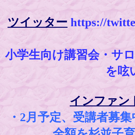
ツイッター
https://twi
小学生向け講習会・サ
を呟
インファン
・2月予定、受講者募
全額を杉並子