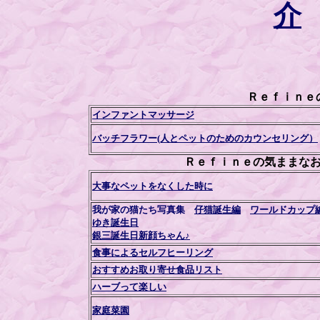
介
Ｒｅｆｉｎｅ
インファントマッサージ
バッチフラワー(人とペットのためのカウンセリング）
Ｒｅｆｉｎｅの気ままな
大事なペットをなくした時に
我が家の猫たち写真集
仔猫誕生編
ワールドカップ
ゆき誕生日
銀三誕生日
新顔ちゃん♪
食事によるセルフヒーリング
おすすめお取り寄せ食品リスト
ハーブって楽しい
家庭菜園