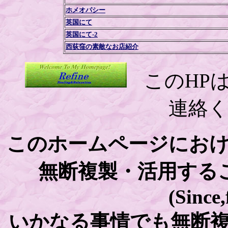
ホメオパシー
英国にて
英国にて-2
西荻窪の素敵なお店紹介
このHP
連絡
このホームページにお
無断複製・活用する
(Since
いかなる事情でも
無断