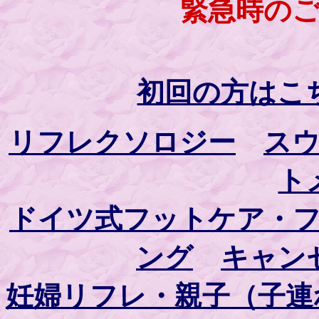
緊急時の
初回の方はこ
リフレクソロジー
ス
ト
ドイツ式フットケア・
ング
キャン
妊婦リフレ・親子（子連