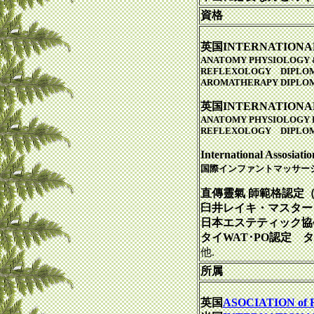
資格
英国INTERNATIONAL
ANATOMY PHYSIOLOGY
REFLEXOLOGY DIPLO
AROMATHERAPY DIPLO
英国INTERNATIONAL
ANATOMY PHYSIOLOGY DIP
REFLEXOLOGY DIPLOMA (
International Assosiat
国際インファントマッサージ
直傳靈氣 師範格認定
臼井レイキ・マスター
日本エステティック協
タイWAT･PO認定 
他.
所属
英国
ASOCIATION of