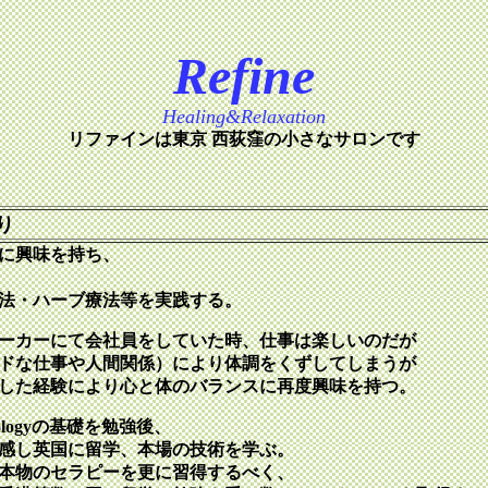
Refine
Healing&Relaxation
リファインは東京 西荻窪の小さなサロンです
り
に興味を持ち、
法・ハーブ療法等を実践する。
ーカーにて会社員をしていた時、仕事は楽しいのだが
ドな仕事や人間関係）により体調をくずしてしまうが
した経験により心と体のバランスに再度興味を持つ。
ologyの基礎を勉強後、
感し英国に留学、本場の技術を学ぶ。
本物のセラピーを更に習得するべく、