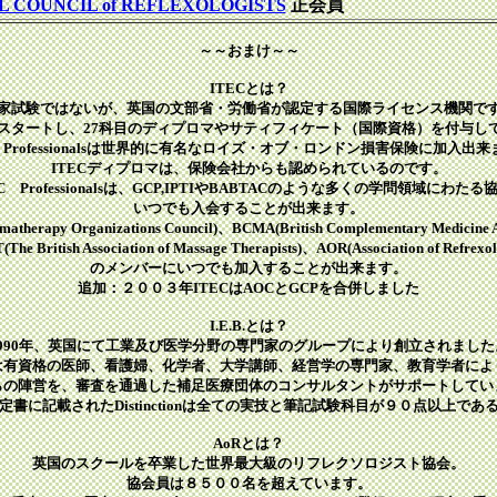
 COUNCIL of REFLEXOLOGISTS
正会員
～～おまけ～～
ITECとは？
家試験ではないが、英国の文部省・労働省が認定する国際ライセンス機関で
年にスタートし、27科目のディプロマやサティフィケート（国際資格）を付与し
C Professionalsは世界的に有名なロイズ・オブ・ロンドン損害保険に加入出
ITECディプロマは、保険会社からも認められているのです。
EC Professionalsは、GCP,IPTIやBABTACのような多くの学問領域にわたる
いつでも入会することが出来ます。
herapy Organizations Council)、BCMA(British Complementary Medicine As
The British Association of Massage Therapists)、AOR(Association of Refrexolo
のメンバーにいつでも加入することが出来ます。
追加：２００３年ITECはAOCとGCPを合併しました
I.E.B.とは？
1990年、英国にて工業及び医学分野の専門家のグループにより創立されました
Bは有資格の医師、看護婦、化学者、大学講師、経営学の専門家、教育学者によ
らの陣営を、審査を通過した補足医療団体のコンサルタントがサポートしてい
書に記載されたDistinctionは全ての実技と筆記試験科目が９０点以上で
AoRとは？
英国のスクールを卒業した世界最大級のリフレクソロジスト協会。
協会員は８５００名を超えています。