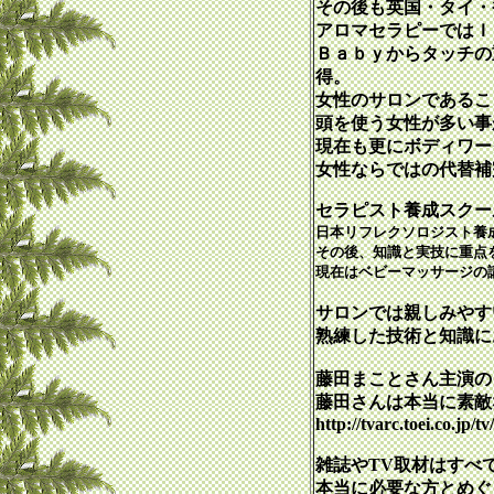
その後も英国・タイ・
アロマセラピーではＩ
Ｂａｂｙからタッチの
得。
女性のサロンであるこ
頭を使う女性が多い事
現在も更にボディワー
女性ならではの代替補
セラピスト養成スクー
日本リフレクソロジスト養成
その後、知識と実技に重点
現在はベビーマッサージの
サロンでは親しみやす
熟練した技術と知識に
藤田まことさん主演の
藤田さんは本当に素敵
http://tvarc.toei.co.
雑誌やTV取材はすべ
本当に必要な方とめぐ