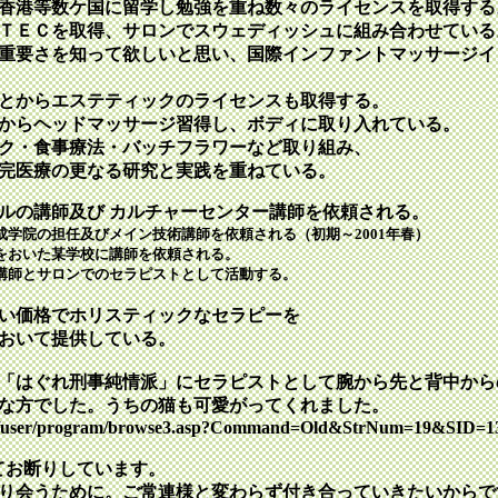
香港等数ケ国に留学し勉強を重ね数々のライセンスを取得する
ＴＥＣを取得、サロンでスウェディッシュに組み合わせている
重要さを知って欲しいと思い、国際インファントマッサージイ
とからエステティックのライセンスも取得する。
からヘッドマッサージ習得し、ボディに取り入れている。
ク・食事療法・バッチフラワーなど取り組み、
完医療の更なる研究と実践を重ねている。
ルの講師及び カルチャーセンター講師を依頼される。
学院の担任及びメイン技術講師を依頼される（初期～2001年春）
をおいた某学校に講師を依頼される。
講師とサロンでのセラピストとして活動する。
い価格でホリスティックなセラピーを
おいて提供している。
「はぐれ刑事純情派」にセラピストとして腕から先と背中から
な方でした。うちの猫も可愛がってくれました。
jp/tv/user/program/browse3.asp?Command=Old&StrNum=19&SID=1
てお断りしています。
り会うために。ご常連様と変わらず付き合っていきたいからで