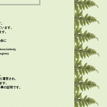
す。
ています。
来ます。
協会に
sociation),
gists)
。
り運営され、
ます。
ある事の証明です。