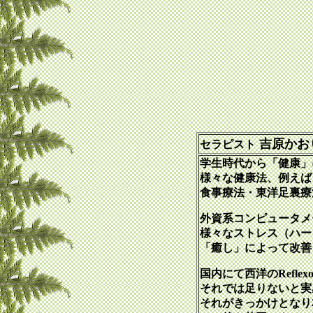
吉原かお
セラピスト
学生時代から「健康」
様々な健康法、例えば
食事療法・東洋足裏療
外資系コンピュータメ
様々なストレス（ハー
「癒し」によって改善
国内にて西洋のReflex
それでは足りないと実
それがきっかけとなり