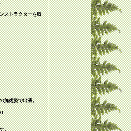
。
。
ンストラクターを取
の施術姿で出演。
31
す。