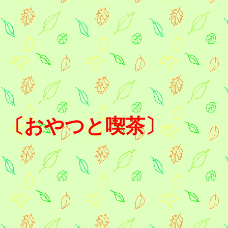
〔おやつと喫茶〕