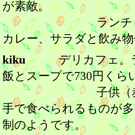
が素敵。
ランチも900円
カレー、サラダと飲み物
kiku
デリカフェ。
飯とスープで730円くら
子供（赤ちゃん
手で食べられるものが多
制のようです。