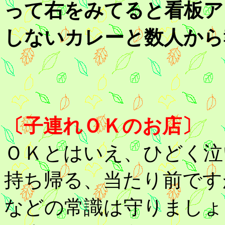
って右をみてると看板ア
しないカレーと数人から
〔子連れＯＫのお店〕
ＯＫとはいえ、ひどく泣
持ち帰る、当たり前です
などの常識は守りましょ