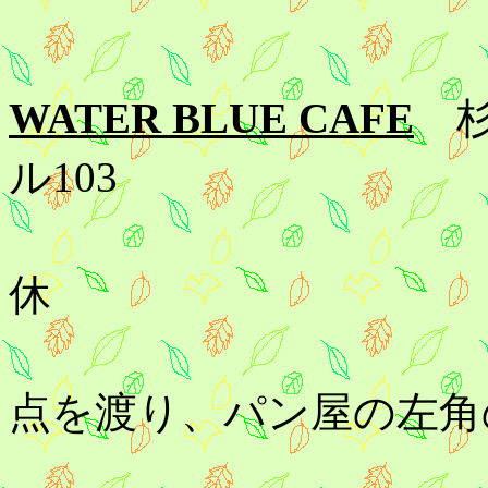
WATER BLUE CAFE
ル103
03-5310-
休
北口を出
点を渡り、パン屋の左角
そしてコ