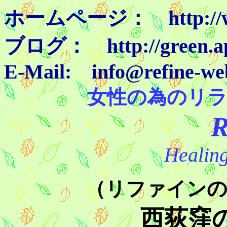
ホームページ： http://www
ブログ： http://green.ap.t
E-Mail: info@refine-we
女性の為のリ
R
Healin
（
の
リファイン
西荻窪