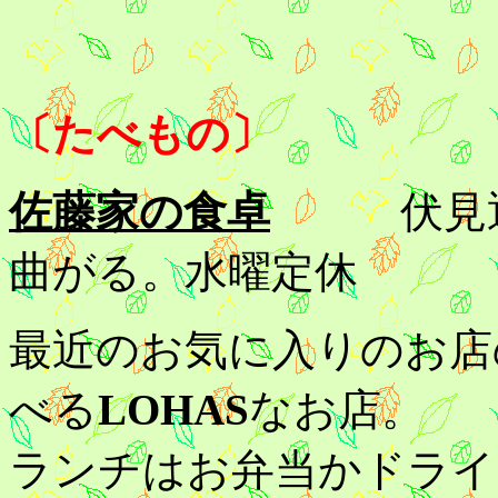
〔たべもの〕
佐藤家の食卓
伏見
曲がる。水曜定休
最近のお気に入りのお店
べる
LOHAS
なお店。
ランチはお弁当かドライ