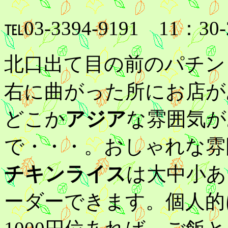
℡03-3394-9191 11：
北口出て目の前のパチン
右に曲がった所にお店が
どこか
アジア
な雰囲気が
で・・・。おしゃれな雰
チキンライス
は大中小あ
ーダーできます。個人的