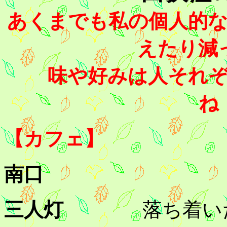
あくまでも私の個人的
えたり減
味や好みは人それ
ね
【カフェ】
南口
三人灯
落ち着い