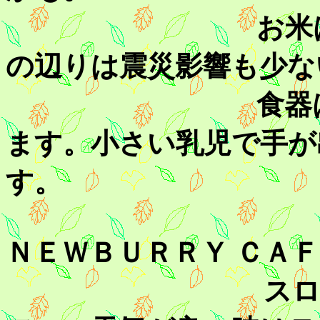
お米は佐久平
の辺りは震災影響も少な
食器はアンテ
ます。小さい乳児で手が
す。
ＮＥＷＢＵＲＲＹ ＣＡＦ
スロープもあ