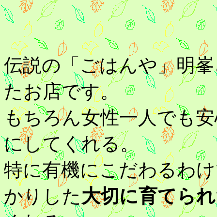
03-3395-
17時
伝説の「ごはんや」明峯
たお店です。
もちろん女性一人でも安
にしてくれる。
特に有機にこだわるわけ
かりした
大切に育てられ