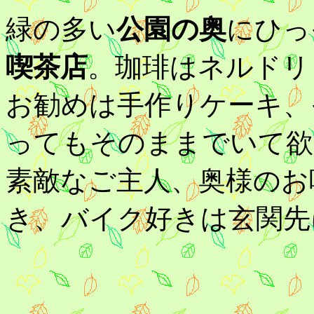
緑の多い
公園の奥
にひっ
喫茶店
。珈琲はネルドリ
お勧めは手作りケーキ、
ってもそのままでいて欲
素敵なご主人、奥様のお
き、バイク好きは玄関先