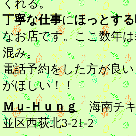
くれる。
丁寧な仕事
に
ほっとする
なお店です。ここ数年は
混み。
電話予約をした方が良い
がほしい！！
Ｍｕ-Ｈｕｎｇ
海南チキン
並区西荻北3-21-2