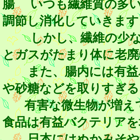
腸 いつも繊維質の多い
調節し消化していきます
しかし、繊維の少ない
とガスがたまり体に老廃
また、腸内には有益バ
や砂糖などを取りすぎる
有害な微生物が増えて
食品は有益バクテリアを
日本にはぬかみそや納