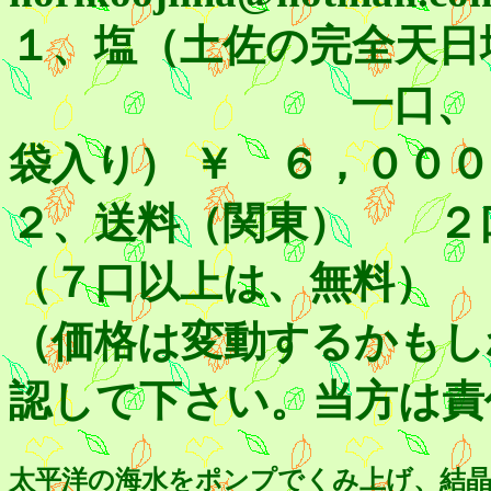
１、塩（土佐の完全天
一口、 ２．５
袋入り） ￥ ６，００
２、送料（関東） ２
（７口以上は、無料）
（価格は変動するかもし
認して下さい。当方は責
太平洋の海水をポンプでくみ上げ、結