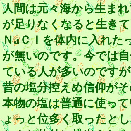
人間は元々海から生まれ
が足りなくなると生きて
ＮaＣｌを体内に入れた
が無いのです。今では自
ている人が多いのですが
昔の塩分控えめ信仰がそ
本物の塩は普通に使って
ょっと位多く取ったとし