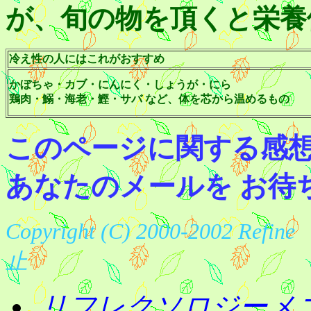
が、旬の物を頂くと栄養
冷え性の人にはこれがおすすめ
かぼちゃ・カブ・にんにく・しょうが・にら
鶏肉・鰯・海老・鰹・サバ など、体を芯から温めるもの
このページに関する感
あなたのメールを お待
Copyright (C) 2000-2002 Re
止
リフレクソロジーメ