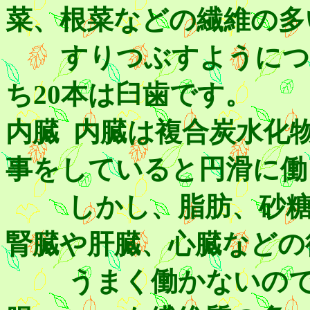
菜、根菜などの繊維の多
すりつぶすようにつく
ち20本は臼歯です。
内臓 内臓は複合炭水化
事をしていると円滑に働
しかし、脂肪、砂糖、
腎臓や肝臓、心臓などの
うまく働かないので