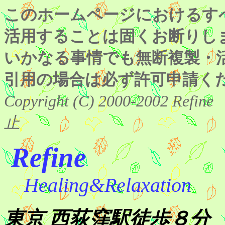
このホームページにおけるす
活用することは固くお断りします。(Si
いかなる事情でも無断複製・
引用の場合は必ず許可申請く
Copyright (C) 2000-2002 Re
止
Refine
Healing&Relaxation
東京 西荻窪駅徒歩８分