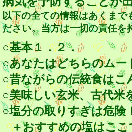
病気を予防することが
以下の全ての情報はあくまで
ださい。当方は一切の責任を
○基本１．２．
○あなたはどちらのムー
○昔ながらの伝統食はこ
○美味しい玄米、古代米
○塩分の取りすぎは危険
＋おすすめの塩はここ