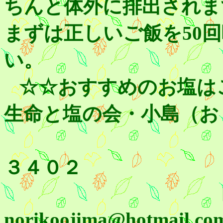
ちんと体外に排出されま
まずは正しいご飯を50
い。
☆☆おすすめのお塩は
生命と塩の会・小島（お
ＦＡＸ ０
３４０２
Ｅ－ma
norikoojima@hotmail.co