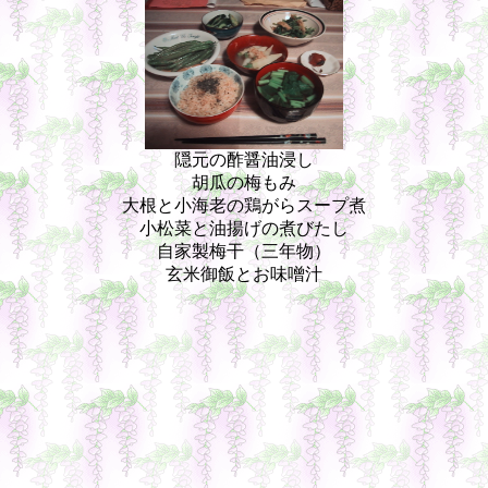
隠元の酢醤油浸し
胡瓜の梅もみ
大根と小海老の鶏がらスープ煮
小松菜と油揚げの煮びたし
自家製梅干（三年物）
玄米御飯とお味噌汁