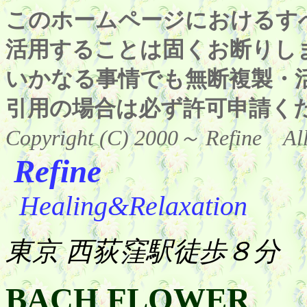
このホームページにおけるす
活用することは固くお断りします。(Si
いかなる事情でも無断複製・
引用の場合は必ず許可申請く
Copyright (C) 2000～ Refin
Refine
Healing&Relaxation
東京 西荻窪駅徒歩８分
BACH FLOWER