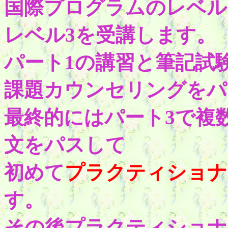
国際プログラムのレベル
レベル3を受講します。
パート1の講習と筆記試
課題カウンセリングをパ
最終的にはパート3で複
文をパスして
初めて
プラクティショナ
す。
その後プラクティショナ