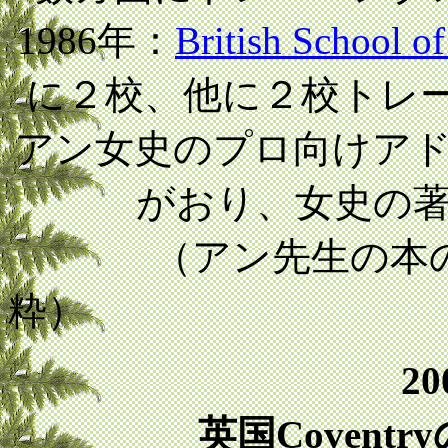
1986年：
British School o
に２校、他に２校トレ
アン女史のプロ向けア
がおり、女史の
（アン先生の本
2
英国Coventr