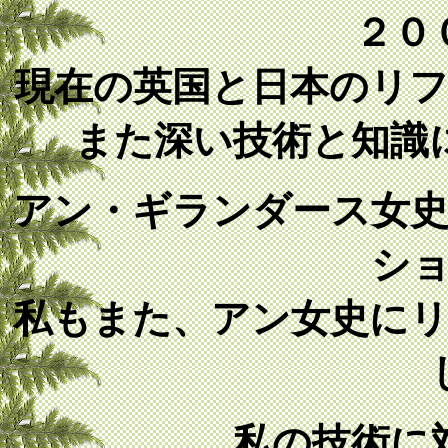
２０
現在の英国と日本のリ
また深い技術と知識
アン・ギランダース女
シ
私もまた、アン女史に
私の技術に