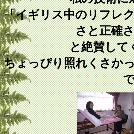
「イギリス中のリフレ
さと正確
と絶賛して
ちょっぴり照れくさか