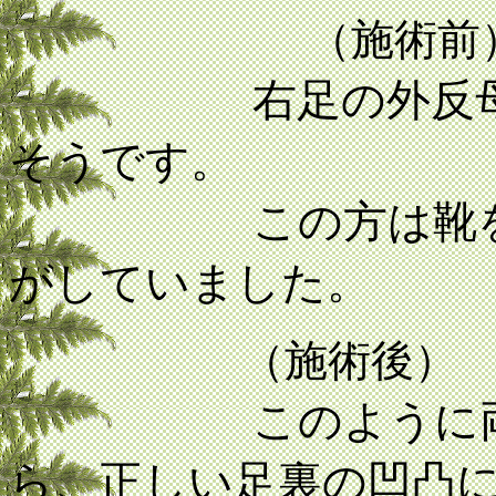
（施術前
右足の外反母趾が
そうです。
この方は靴を履く
がしていました。
（施術後）
このように両足の
ら、正しい足裏の凹凸