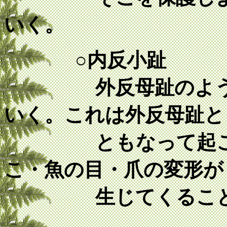
いく。
○内反小趾
外反母趾のように
いく。これは外反母趾と
ともなって起こる
こ・魚の目・爪の変形が
生じてくること