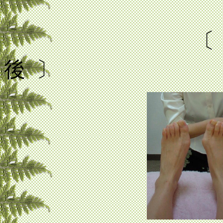
〔
後 〕