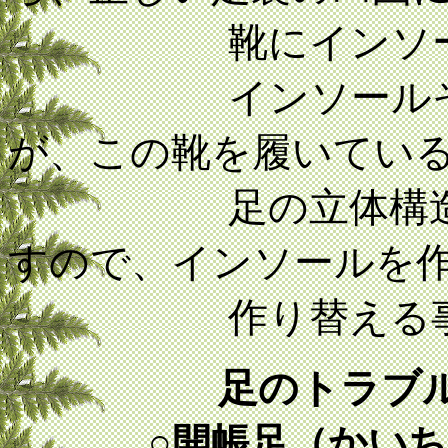
靴にインソール
インソールそのも
が、この靴を履いてい
足の立体構造が良
すので、インソールを
作り替える事が
足のトラブ
○開帳足（かい