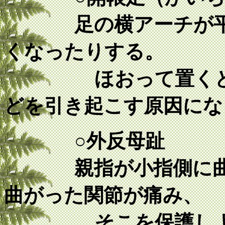
足の横アーチが
くなったりする。
ほおって置くと魚
どを引き起こす原因にな
○外反母趾
親指が小指側に
曲がった関節が痛み、
そこを保護しよう