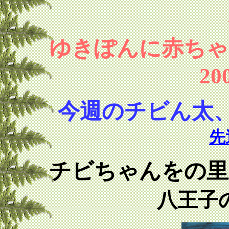
ゆきぽんに赤ちゃ
20
今週のチビん太、
先
チビちゃんをの里
八王子